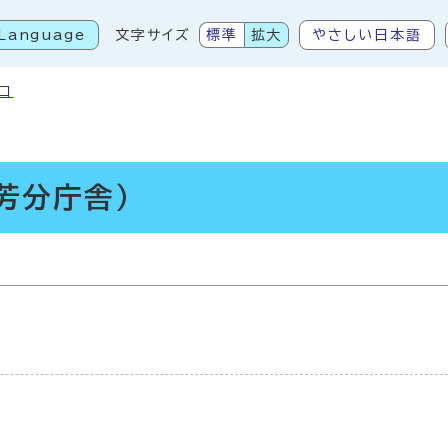
Language
文字サイズ
標準
拡大
やさしい日本語
こから本文です
口
芳分庁舎）