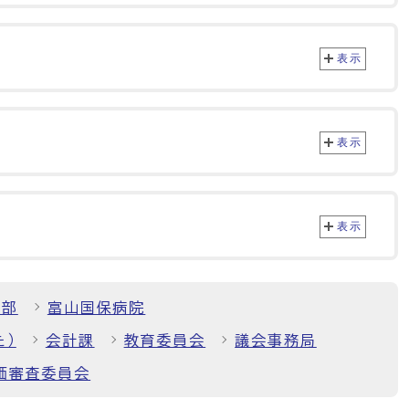
表示
表示
表示
境部
富山国保病院
た）
会計課
教育委員会
議会事務局
価審査委員会