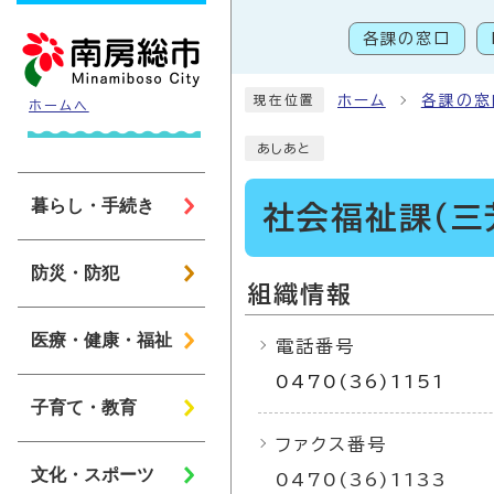
ページの先頭です
各課の窓口
こ
ホーム
各課の窓
現在位置
ホームへ
あしあと
暮らし・手続き
社会福祉課（三
防災・防犯
組織情報
医療・健康・福祉
電話番号
0470(36)1151
子育て・教育
ファクス番号
文化・スポーツ
0470(36)1133