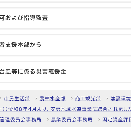
可および指導監査
者支援本部から
台風等に係る災害義援金
市民生活部
農林水産部
商工観光部
建設環
ー）（令和8年4月より、安房地域水道事業に統合されまし
管理委員会事務局
農業委員会事務局
固定資産評