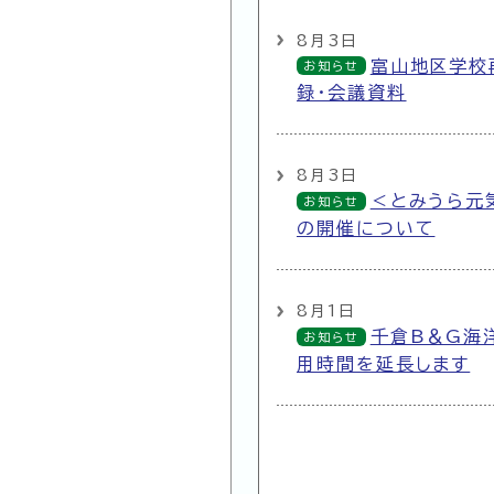
8月3日
富山地区学校
お知らせ
録・会議資料
8月3日
＜とみうら元
お知らせ
の開催について
8月1日
千倉B＆G海
お知らせ
用時間を延長します