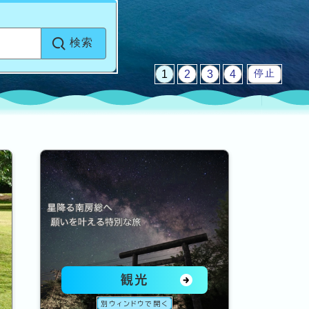
1
2
3
4
停止
観光
別ウィンドウで開く