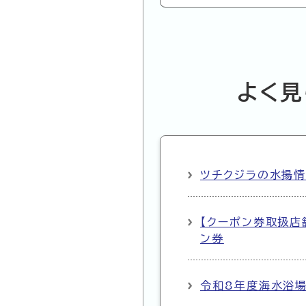
よく見
ツチクジラの水揚
【クーポン券取扱店
ン券
令和8年度海水浴