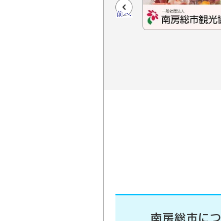
前へ
南房総市に