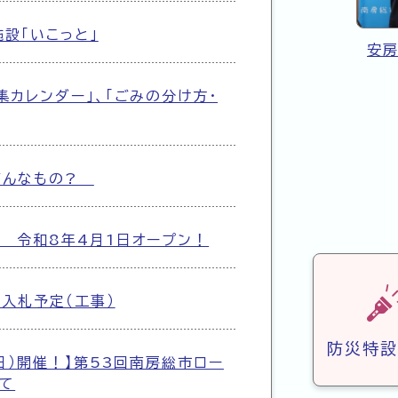
設「いこっと」
安
んばる地域応援クーポン券を配布します
集カレンダー」、「ごみの分け方・
どんなもの?
 令和8年4月1日オープン！
入札予定（工事）
防災特設
曜日）開催！】第53回南房総市ロー
て