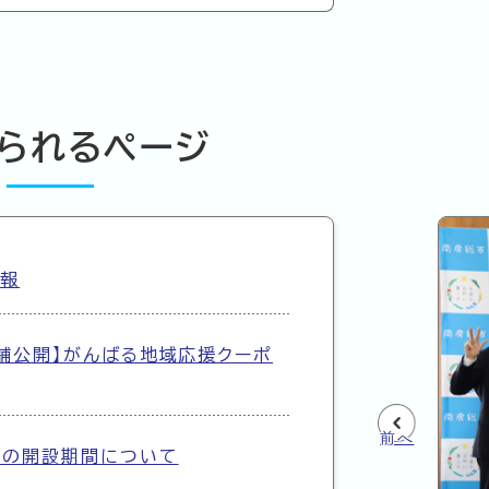
られるページ
情報
舗公開】がんばる地域応援クーポ
前へ
場の開設期間について