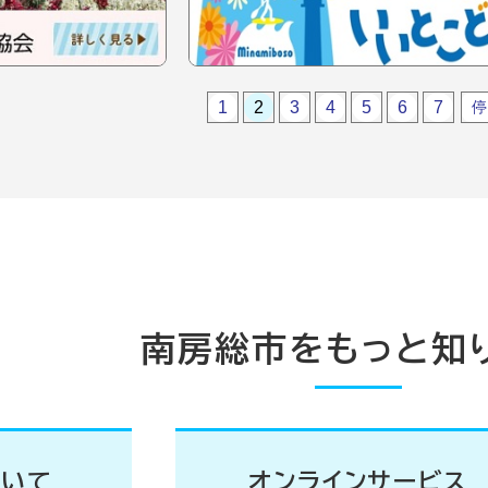
1
2
3
4
5
6
7
南房総市をもっと知
ついて
オンラインサービス