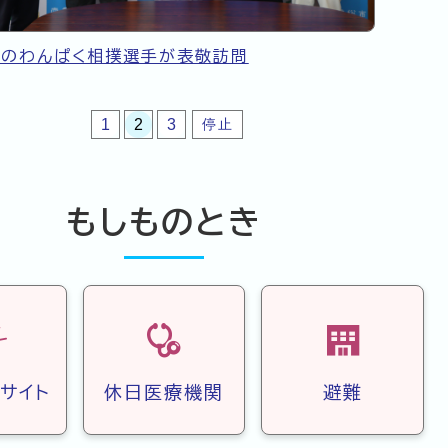
へぐ
房のわんぱく相撲選手が表敬訪問
1
2
3
停止
もしものとき
サイト
休日医療機関
避難