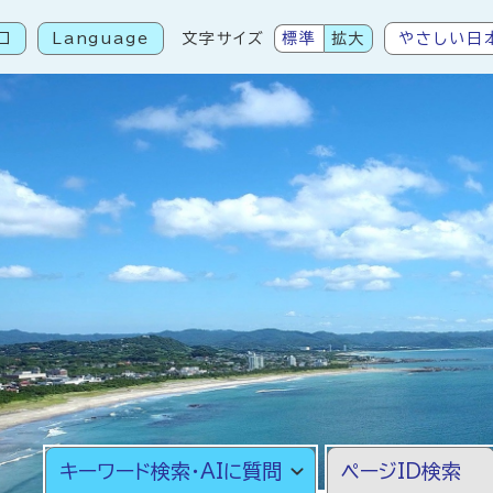
口
Language
文字サイズ
標準
拡大
やさしい日
こから本文です
キーワード検索・AIに質問
ページID検索