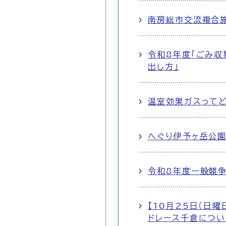
南房総市交流複合施
へぐり伊予ヶ岳公園が完成しました
が
令和8年度「ごみ収
出し方」
温室効果ガスって
へぐり伊予ヶ岳公園
令和8年度一般競争
【10月25日（日
ドレース千倉につい