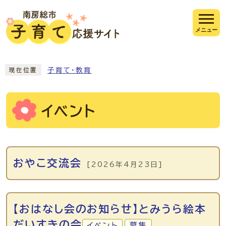
ページの先頭です
メニュー
ここから本文です
子育て・教育
現在位置
イベント
メインメニュー
おやこ交流会
[2026年4月23日]
【おはなし会のお知らせ】とみうら絵本
だいすきの会
イベント
募集