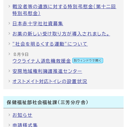
戦没者等の遺族に対する特別弔慰金（第十二回
特別弔慰金）
日本赤十字社社資募集
お薬の新しい受け取り方が導入されました。
”社会を明るくする運動”について
8月9日
ウクライナ人道危機救援金
別ウィンドウで開く
安房地域権利擁護推進センター
オストメイト対応トイレの設置状況
保健福祉部社会福祉課（三芳分庁舎）
お知らせ
申請様式集