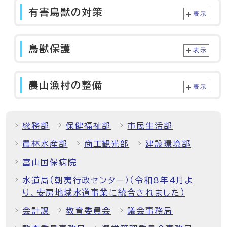
有害鳥獣の対策
表示
鳥獣保護
表示
農山漁村の整備
表示
総務部
保健福祉部
市民生活部
農林水産部
商工観光部
建設環境部
富山国保病院
水道局（朝夷行政センター）（令和8年4月よ
り、安房地域水道事業に統合されました）
会計課
教育委員会
議会事務局