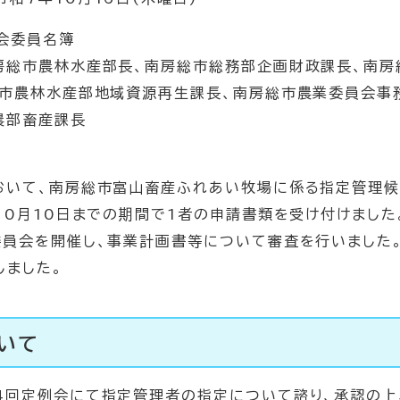
会委員名簿
市農林水産部長、南房総市総務部企画財政課長、南房
総市農林水産部地域資源再生課長、南房総市農業委員会事
農部畜産課長
て、南房総市富山畜産ふれあい牧場に係る指定管理候
10月10日までの期間で1者の申請書類を受け付けました
会を開催し、事業計画書等について審査を行いました。
しました。
いて
4回定例会にて指定管理者の指定について諮り、承認の上