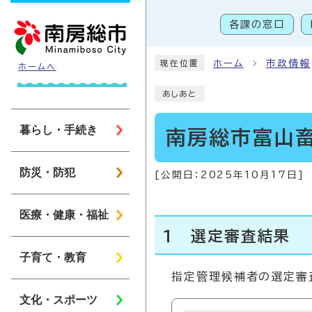
ページの先頭です
各課の窓口
こ
ホーム
市政情報
現在位置
ホームへ
あしあと
暮らし・手続き
南房総市富山
防災・防犯
[公開日：
2025年10月17日
]
医療・健康・福祉
1 選定審査結果
子育て・教育
指定管理候補者の選定審
文化・スポーツ