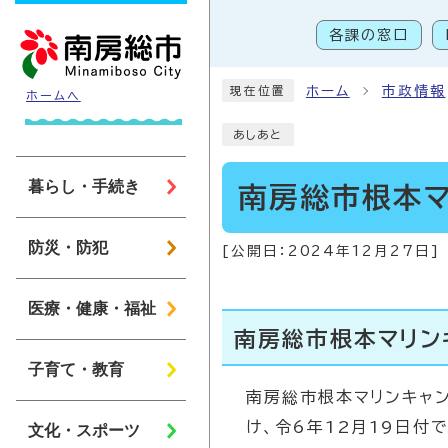
ページの先頭です
各課の窓口
こ
ホーム
市政情報
現在位置
ホームへ
あしあと
暮らし・手続き
南房総市根本
防災・防犯
[公開日：
2024年12月27日
]
医療・健康・福祉
南房総市根本マリン
子育て・教育
南房総市根本マリンキャ
け、令6年12月19日付
文化・スポーツ