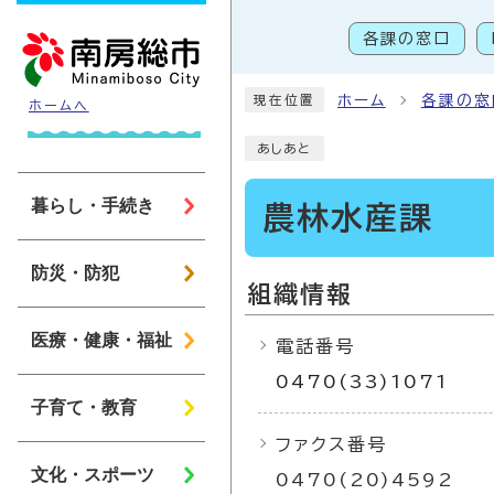
ページの先頭です
各課の窓口
こ
ホーム
各課の窓
現在位置
ホームへ
あしあと
暮らし・手続き
農林水産課
防災・防犯
組織情報
医療・健康・福祉
電話番号
0470(33)1071
子育て・教育
ファクス番号
文化・スポーツ
0470(20)4592