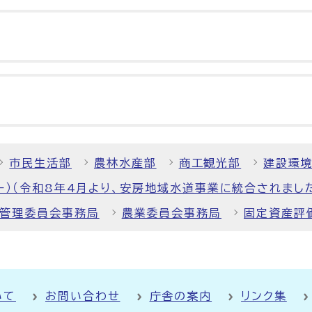
市民生活部
農林水産部
商工観光部
建設環
ー）（令和8年4月より、安房地域水道事業に統合されまし
管理委員会事務局
農業委員会事務局
固定資産評
いて
お問い合わせ
庁舎の案内
リンク集