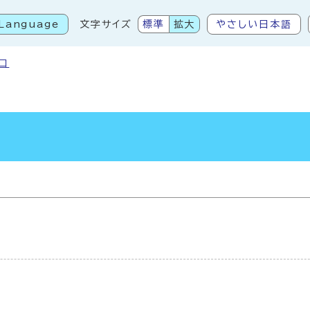
Language
文字サイズ
標準
拡大
やさしい日本語
こから本文です
口