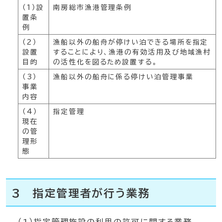
（1）設
南房総市漁港管理条例
置条
例
（2）
漁船以外の船舟が停けい泊できる場所を指定
設置
することにより、漁港の有効活用及び地域漁村
目的
の活性化を図るため設置する。
（3）
漁船以外の船舟に係る停けい泊管理事業
事業
内容
（4）
指定管理
現在
の管
理形
態
3 指定管理者が行う業務