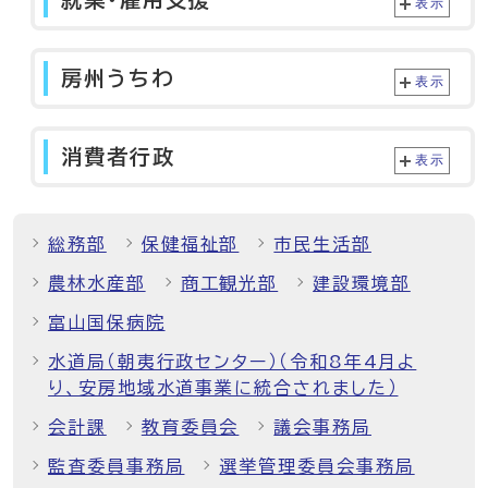
表示
房州うちわ
表示
消費者行政
表示
総務部
保健福祉部
市民生活部
農林水産部
商工観光部
建設環境部
富山国保病院
水道局（朝夷行政センター）（令和8年4月よ
り、安房地域水道事業に統合されました）
会計課
教育委員会
議会事務局
監査委員事務局
選挙管理委員会事務局