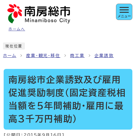
ページの先頭です
メニュー
ホームへ
ここから本文です
現在位置
ホーム
産業・観光・移住
商工業
企業誘致
南房総市企業誘致及び雇用
促進奨励制度（固定資産税相
当額を5年間補助・雇用に最
高3千万円補助）
[公開日：
2015年9月16日
]