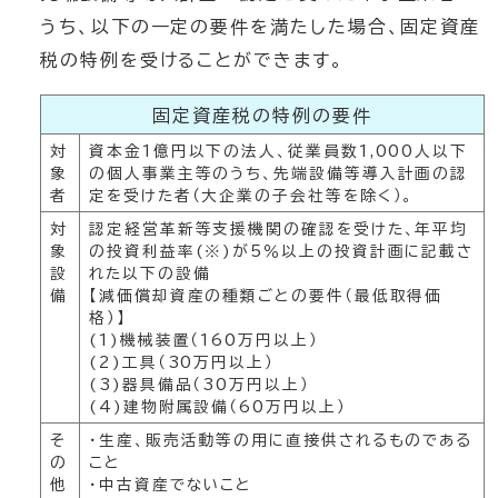
うち、以下の一定の要件を満たした場合、固定資産
税の特例を受けることができます。
固定資産税の特例の要件
対
資本金1億円以下の法人、従業員数1,000人以下
象
の個人事業主等のうち、先端設備等導入計画の認
者
定を受けた者（大企業の子会社等を除く）。
対
認定経営革新等支援機関の確認を受けた、年平均
象
の投資利益率(※)が5％以上の投資計画に記載さ
設
れた以下の設備
備
【減価償却資産の種類ごとの要件（最低取得価
格）】
(1)機械装置（160万円以上）
(2)工具（30万円以上）
(3)器具備品（30万円以上）
(4)建物附属設備（60万円以上）
そ
・生産、販売活動等の用に直接供されるものである
の
こと
他
・中古資産でないこと