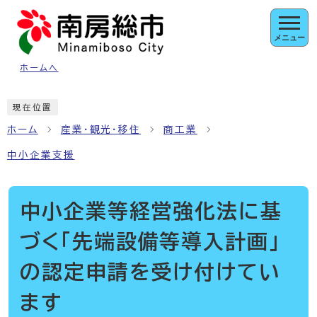
ページの先頭です
メニュー
ホームへ
ここから本文です
現在位置
ホーム
産業・観光・移住
商工業
中小企業支援
中小企業等経営強化法に基
づく「先端設備等導入計画」
の認定申請を受け付けてい
ます