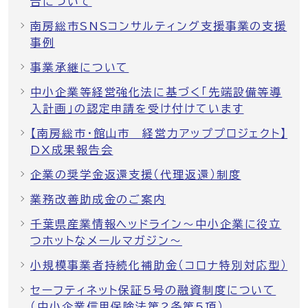
告について
南房総市SNSコンサルティング支援事業の支援
事例
事業承継について
中小企業等経営強化法に基づく「先端設備等導
入計画」の認定申請を受け付けています
【南房総市・館山市 経営力アッププロジェクト】
DX成果報告会
企業の奨学金返還支援（代理返還）制度
業務改善助成金のご案内
千葉県産業情報ヘッドライン～中小企業に役立
つホットなメールマガジン～
小規模事業者持続化補助金（コロナ特別対応型）
セーフティネット保証5号の融資制度について
（中小企業信用保険法第2条第5項）