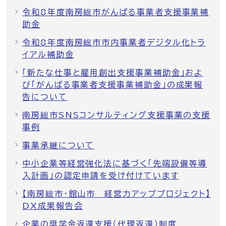
令和8年度南房総市がんばる事業者支援事業補
助金
令和8年度南房総市市内事業者デジタル化トラ
イアル補助金
「新たな仕事と雇用創出支援事業補助金」およ
び「がんばる事業者支援事業補助金」の成果報
告について
南房総市SNSコンサルティング支援事業の支援
事例
事業承継について
中小企業等経営強化法に基づく「先端設備等導
入計画」の認定申請を受け付けています
【南房総市・館山市 経営力アッププロジェクト】
DX成果報告会
企業の奨学金返還支援（代理返還）制度