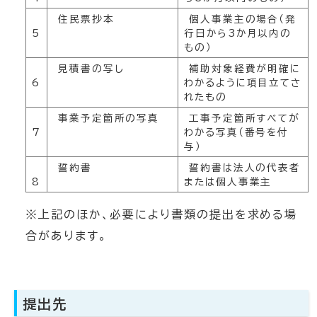
住民票抄本
個人事業主の場合（発
5
行日から3か月以内の
もの）
見積書の写し
補助対象経費が明確に
6
わかるように項目立てさ
れたもの
事業予定箇所の写真
工事予定箇所すべてが
7
わかる写真（番号を付
与）
誓約書
誓約書は法人の代表者
8
または個人事業主
※上記のほか、必要により書類の提出を求める場
合があります。
提出先