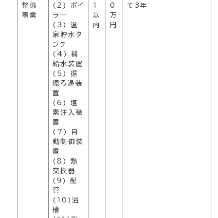
整備
(2) ボイ
1
0
て3年
事業
ラー
以
万
(3) 温
内
円
泉貯水タ
ンク
(4) 補
給水装置
(5) 循
環ろ過装
置
(6) 塩
素注入装
置
(7) 自
動制御装
置
(8) 熱
交換器
(9) 配
管
(10)浴
槽