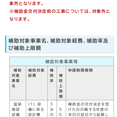
象外となります。
※補助金交付決定前の工事については、対象外と
なります。
補助対象事業名、補助対象経費、補助率及
び補助上限額
補助対象事業等
補助
補助対象
補
申請制限期間
対象
経費
助
補
事業
率
助
名
上
限
額
温泉
(1) 設
3
補助金の交付決定を受
施設
備に係る
分
5
けた日の属する年度の
設備
設計費
の
0
末日の翌日から起算し