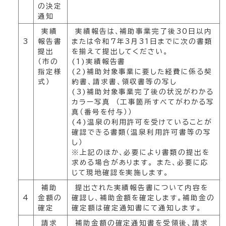
の決定
通知
実績
実績報告は、補助事業完了後30日以内
3
報告書
または令和7年3月31日までに次の書類
提出
を揃えて提出してください。
（市の
(1)実績報告書
指定様
(2)補助対象事業に要した経費に係る契
式）
約書、請求書、領収書等の写し
(3)補助対象事業完了後の状況がわかる
カラー写真 （工事箇所すべてがわかる写
真（番号を付与））
(4)温泉の利用許可を受けていることが
確認できる書類（温泉利用許可書等の写
し）
※上記のほか、必要により書類の提出を
求める場合があります。 また、必要に応
じて現地確認を実施します。
補助
提出された実績報告書について内容を
4
金額の
確認し、補助金額を確定します。補助金の
確定
確定額は確定通知書にて通知します。
請求
補助金額の確定通知書を受領後、請求