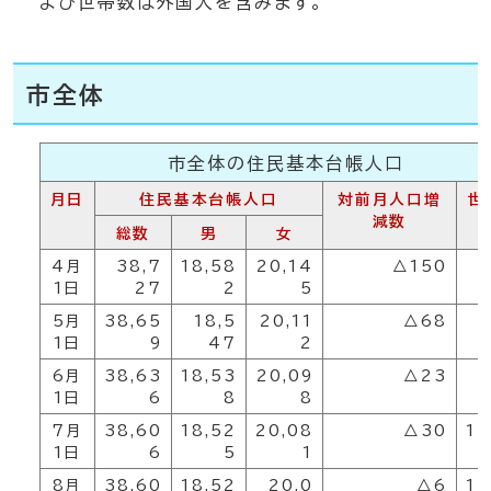
よび世帯数は外国人を含みます。
市全体
市全体の住民基本台帳人口
月日
住民基本台帳人口
対前月人口増
世
減数
総数
男
女
4月
38,7
18,58
20,14
△150
1
1日
27
2
5
5月
38,65
18,5
20,11
△68
1
1日
9
47
2
6月
38,63
18,53
20,09
△23
1
1日
6
8
8
7月
38,60
18,52
20,08
△30
17
1日
6
5
1
8月
38,60
18,52
20,0
△6
17