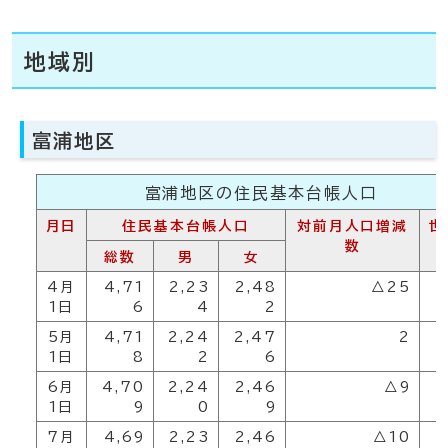
地域別
富浦地区
富浦地区の住民基本台帳人口
月日
住民基本台帳人口
対前月人口増減
世
数
総数
男
女
4月
4,71
2,23
2,48
△25
2
1日
6
4
2
5月
4,71
2,24
2,47
2
2
1日
8
2
6
6月
4,70
2,24
2,46
△9
2
1日
9
0
9
7月
4,69
2,23
2,46
△10
2