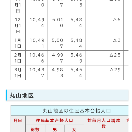
月1
0
7
3
日
12
10,49
5,01
5,48
△6
4
月1
4
0
4
日
1月
10,49
5,00
5,48
△3
4
1日
1
7
4
2月
10,46
4,99
5,46
△25
4
1日
6
7
9
3月
10,43
4,98
5,45
△29
4
1日
7
3
4
丸山地区
丸山地区の住民基本台帳人口
月日
住民基本台帳人口
対前月人口増減
世
数
総数
男
女