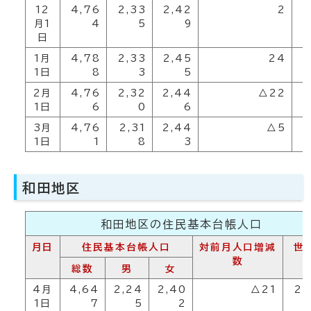
12
4,76
2,33
2,42
2
月1
4
5
9
日
1月
4,78
2,33
2,45
24
2
1日
8
3
5
2月
4,76
2,32
2,44
△22
2
1日
6
0
6
3月
4,76
2,31
2,44
△5
2
1日
1
8
3
和田地区
和田地区の住民基本台帳人口
月日
住民基本台帳人口
対前月人口増減
世
数
総数
男
女
4月
4,64
2,24
2,40
△21
2,
1日
7
5
2