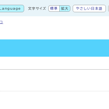
Language
文字サイズ
標準
拡大
やさしい日本語
こから本文です
口