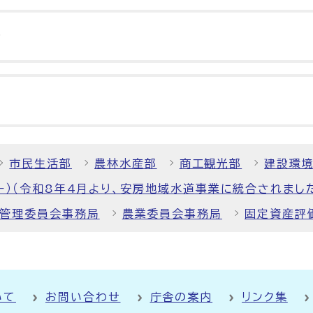
ト
市民生活部
農林水産部
商工観光部
建設環
ー）（令和8年4月より、安房地域水道事業に統合されまし
管理委員会事務局
農業委員会事務局
固定資産評
いて
お問い合わせ
庁舎の案内
リンク集