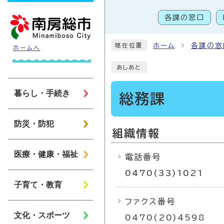
ページの先頭です
各課の窓口
こ
ホーム
各課の窓
現在位置
ホームへ
あしあと
暮らし・手続き
総務課
防災・防犯
組織情報
医療・健康・福祉
電話番号
0470(33)1021
子育て・教育
ファクス番号
文化・スポーツ
0470(20)4598