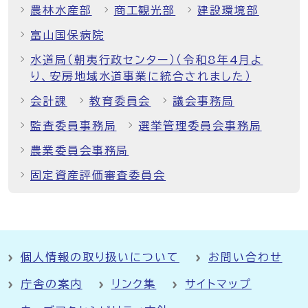
農林水産部
商工観光部
建設環境部
富山国保病院
水道局（朝夷行政センター）（令和8年4月よ
り、安房地域水道事業に統合されました）
会計課
教育委員会
議会事務局
監査委員事務局
選挙管理委員会事務局
農業委員会事務局
固定資産評価審査委員会
個人情報の取り扱いについて
お問い合わせ
庁舎の案内
リンク集
サイトマップ