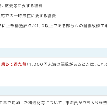
動、撤去等に要する経費
住宅での一時滞在に要する経費
でに上部構造評点が1．0以上である部分への耐震改修工
を乗じて得た額
（1,000円未満の端数があるときは、これ
工事で追加した構造材等について、市職員が立ち入り検査