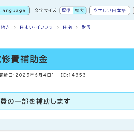
Language
文字サイズ
標準
拡大
やさしい日本語
こから本文です
手続き
住まい・インフラ
住宅
耐震
改修費補助金
更新日：
2025年6月4日
]
ID:14353
費の一部を補助します