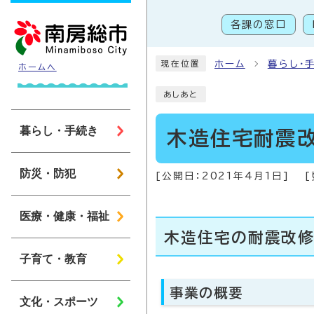
ページの先頭です
各課の窓口
こ
ホーム
暮らし・
現在位置
ホームへ
あしあと
暮らし・手続き
木造住宅耐震
防災・防犯
[公開日：
2021年4月1日
]
[
医療・健康・福祉
木造住宅の耐震改修
子育て・教育
事業の概要
文化・スポーツ