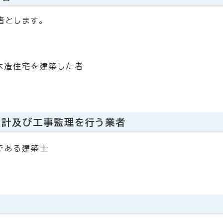
者とします。
木造住宅を建築した者
設計及び工事監理を行う業者
である建築士