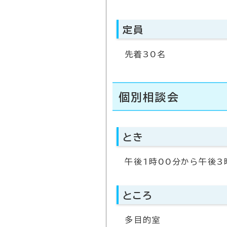
定員
先着30名
個別相談会
とき
午後1時00分から午後3
ところ
多目的室