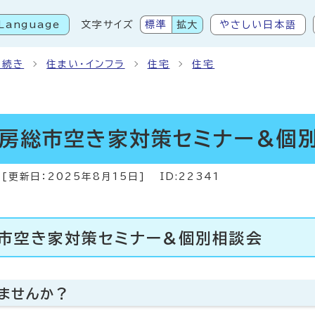
Language
文字サイズ
標準
拡大
やさしい日本語
こから本文です
手続き
住まい・インフラ
住宅
住宅
南房総市空き家対策セミナー＆個
[更新日：
2025年8月15日
]
ID:22341
市空き家対策セミナー＆個別相談会
ませんか？