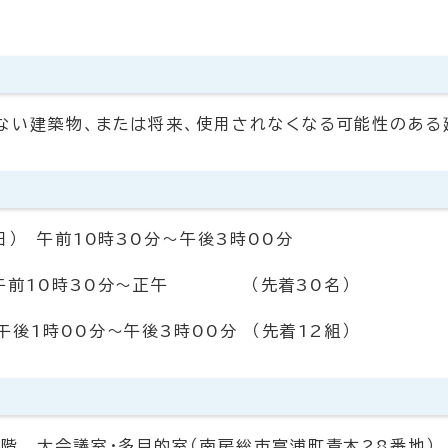
ない建築物、または将来、使用されなくなる可能性のある
日） 午前10時30分～午後3時00分
午前10時30分～正午 （先着30名）
00分～午後3時00分 （先着12組）
階 大会議室・多目的室（南房総市富浦町青木28番地）