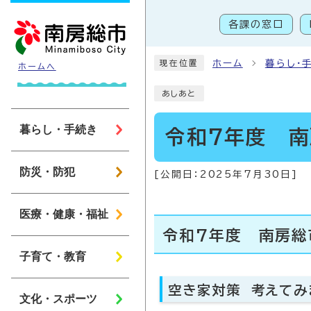
ページの先頭です
各課の窓口
こ
ホーム
暮らし・
現在位置
ホームへ
あしあと
暮らし・手続き
令和7年度 
防災・防犯
[公開日：
2025年7月30日
]
医療・健康・福祉
令和7年度 南房総
子育て・教育
空き家対策 考えてみ
文化・スポーツ