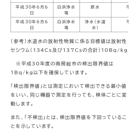
平成30年6月6
白浜浄水
原水
不
日
場
平成30年6月6
白浜浄水
浄水（水道
不
日
場
水）
（参考）水道水の放射性物質に係る目標値は放射性
セシウム（134Cs及び137Csの合計）10Bq/kg
※平成30年度の南房総市の検出限界値は
1Bq/kg以下を確保しています。
「検出限界値」とは測定において検出できる最小値
をいい、同じ機器で測定を行っても、検体ごとに変
動します。
また、「不検出」とは、検出限界値を下回っているこ
とを示しています。