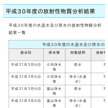
平成30年度の放射性物質分析結果
平成30年度の水道水及び原水の放射性物質分析
結果一覧
平成30年度の水道水及び原水の
採水日
浄水場
対象試料
放射性
1
平成31年3月6日
小向浄水
原水
不
場
平成31年3月6日
小向浄水
浄水（水道
不
場
水）
平成31年3月6日
富山浄水
原水
不
場
平成31年3月6日
富山浄水
浄水（水道
不
場
水）