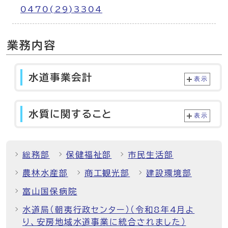
0470(29)3304
業務内容
水道事業会計
表示
水質に関すること
表示
総務部
保健福祉部
市民生活部
農林水産部
商工観光部
建設環境部
富山国保病院
水道局（朝夷行政センター）（令和8年4月よ
り、安房地域水道事業に統合されました）