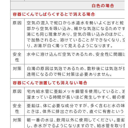
白色の場合
容器にくんでしばらくするとで消える場合
原因
空気の混入で蛇口から水道水を勢いよく出すと蛇
部から空気を吸い込み、細かな気泡になるためです
湯にも同じ現象があり、空気の吸い込みのほかに、
で加熱されると、溶けていることができなくなり、
り、お湯が白く濁って見えるようになります。
安全
水中に溶け込んだ空気であるため、安全性に問題は
性
対策
白濁の原因は気泡であるため、数秒後には気泡が抜
透明になるので特に対策は必要ありません。
容器にくんで放置しても消えない場合
原因
宅内給水管に亜鉛メッキ鋼管を使用していると、溶
溜まっている時間が長いほど発生しやすく、朝の使
安全
亜鉛は、体に必要な成分ですが、多く含むと水の味
性
ときは、体外に排出されるので、直ぐに有害というこ
対策
朝一番の水は、飲用以外に使用してください。亜鉛
し、赤水がでるようになりますので、給水管を取り替