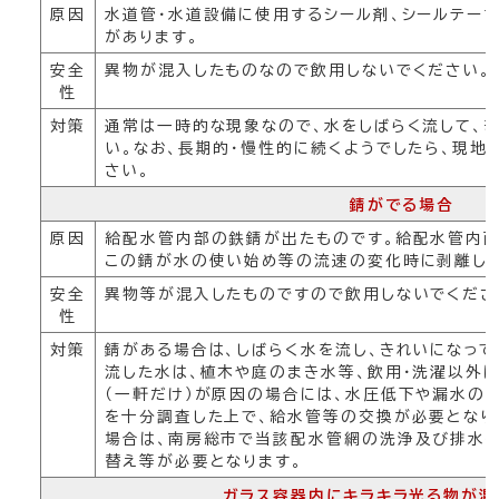
原因
水道管・水道設備に使用するシール剤、シールテー
があります。
安全
異物が混入したものなので飲用しないでください。
性
対策
通常は一時的な現象なので、水をしばらく流して、
い。なお、長期的・慢性的に続くようでしたら、現地
さい。
錆がでる場合
原因
給配水管内部の鉄錆が出たものです。給配水管内面
この錆が水の使い始め等の流速の変化時に剥離し、
安全
異物等が混入したものですので飲用しないでくださ
性
対策
錆がある場合は、しばらく水を流し、きれいになって
流した水は、植木や庭のまき水等、飲用・洗濯以外
（一軒だけ）が原因の場合には、水圧低下や漏水の
を十分調査した上で、給水管等の交換が必要となり
場合は、南房総市で当該配水管網の洗浄及び排水
替え等が必要となります。
ガラス容器内にキラキラ光る物が混