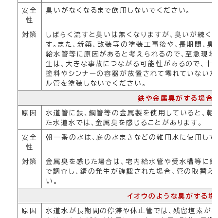
安全
臭いがなくなるまで飲用しないでください。
性
対策
しばらく流すと臭いは無くなりますが、臭いが続く
す。また、新築、改装等の塗装工事後や、長期間、
給水管等に原因があると考えられるので、至急現地
生は、大きな事故につながる可能性があるので、十
塗料やシンナーの容器が放置されて零れていないか、
ル管を塗装しないでください。
鉄や金属臭がする場合
原因
水道管に鉄、鋼管等の金属製を使用していると、朝
た水道水では、金属臭を感じることがあります。
安全
朝一番の水は、庭の水まきなどの雑用水に使用して
性
対策
金属臭を感じた場合は、宅内給水管や受水槽等に
で調査し、錆の発生が確認された場合、管の取替え
い。
イオウのような臭がする場
原因
水道水が長期間の停滞や休止管では、残留塩素がな