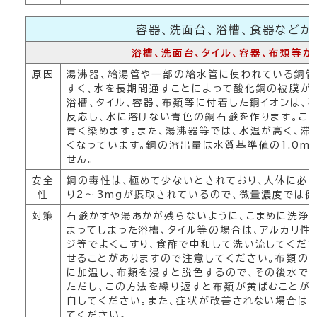
容器、洗面台、浴槽、食器などが
浴槽、洗面台、タイル、容器、布類等
原因
湯沸器、給湯管や一部の給水管に使われている銅管
すく、水を長期間通すことによって酸化銅の被膜が
浴槽、タイル、容器、布類等に付着した銅イオンは、
反応し、水に溶けない青色の銅石鹸を作ります。これ
青く染めます。また、湯沸器等では、水温が高く、
くなっています。銅の溶出量は水質基準値の1.0m
せん。
安全
銅の毒性は、極めて少ないとされており、人体に必
性
り2～3mgが摂取されているので、微量濃度では健
対策
石鹸かすや湯あかが残らないように、こまめに洗浄
まってしまった浴槽、タイル等の場合は、アルカリ性
ジ等でよくこすり、食酢で中和して洗い流してくだ
せることがありますので注意してください。布類の場
に加温し、布類を浸すと脱色するので、その後水で
ただし、この方法を繰り返すと布類が黄ばむことが
白してください。また、症状が改善されない場合は
てください。