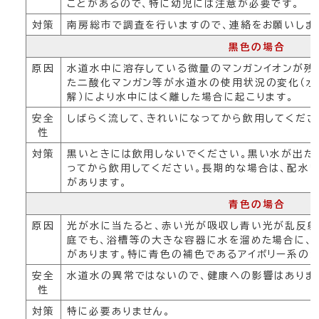
ことがあるので、特に幼児には注意が必要です。
対策
南房総市で調査を行いますので、連絡をお願いしま
黒色の場合
原因
水道水中に溶存している微量のマンガンイオンが残
た二酸化マンガン等が水道水の使用状況の変化（水
解）により水中にはく離した場合に起こります。
安全
しばらく流して、きれいになってから飲用してくださ
性
対策
黒いときには飲用しないでください。黒い水が出た
ってから飲用してください。長期的な場合は、配水
があります。
青色の場合
原因
光が水に当たると、赤い光が吸収し青い光が乱反射
庭でも、浴槽等の大きな容器に水を溜めた場合に、
があります。特に青色の補色であるアイボリー系の
安全
水道水の異常ではないので、健康への影響はありま
性
対策
特に必要ありません。