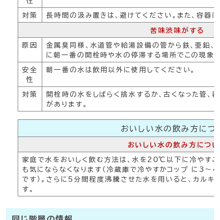
性
対策
長時間の汲み置きは、避けてください。また、容器は
苦味渋味がする
原因
金属臭同様、水道管や給湯設備の管から鉄、亜鉛、
に朝一番の開栓時や水の停滞する場所でこの現象が
安全
朝一番の水は飲用以外に使用してください。
性
対策
開栓時の水をしばらく捨水するか、古くなった管、
があります。
おいしい水の飲み方につ
おいしい水の飲み方につい
家庭で水をおいしく飲む方法は、水を20℃以下に冷やすこ
も気にならなくなります（冷蔵庫で冷やすかコップ に3～
です）。さらに5分間程度沸騰させた水を用いると、カルキ
す。
同じ階層の情報