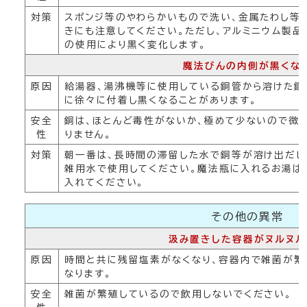
対策
スポンジ等のやわらかいもので洗い、金属たわし等
きにも注意してください。ただし、アルミニウム製品
の使用により黒く変化します。
魔法びんの内側が黒くな
原因
給湯器、湯沸機等に使用している銅管から溶けた銅
に徐々に付着し黒くなることがあります。
安全
銅は、ほとんど毒性がないか、極めて少ないので微
性
りません。
対策
朝一番は、長時間の滞留した水で銅等が溶け出だし
雑用水で使用してください。魔法瓶に入れるお湯は
入れてください。
その他の異常
汲み置きした容器がヌルヌル
原因
時間と共に残留塩素がなくなり、容器内で雑菌が繁
なります。
安全
雑菌が繁殖しているので飲用しないでください。