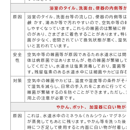
浴室のタイル、洗面台、便器の内側等が
原因
浴室のタイル、洗面台等の流し口、便器の内側等は
鹸 かす、湯あか等で汚れやすいので、空気中等の雑
しやすくなっています。これらの雑菌のは繁殖に伴
のがあり、さまざまに着色することがあります。特に
菌が少なく、密閉されていて換気状態が悪く、湿気
いと言われています。
安全
空気中等の雑菌等が原因であるため水道水には問題
性
体は病原菌ではありませんが、他の雑菌が繁殖して
してください。水道水は塩素消毒しており、霊菌等
す。残留塩素のある水道水中には細菌やカビは存在
対策
空気中の雑菌やカビは、温度や湿度等の条件がそろ
て湿気を減らし、日常の手入れをこまめに行ってく
雑菌が繁殖するのを防ぐことができます。ただし、
用上の注意が必要です。
やかん、ポット、 加湿器に白い物が
原因
これは、水道水中のミネラル（カルシウム・マグネシ
が蒸発してもあとに残ります。やかん等を洗った後
時につぎ足して使用すると内面に白い物が付着しま