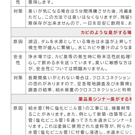
性
意味します。
対策
臭いが気になる場合は5分間沸騰させた後、冷蔵庫
ただし、この方法では臭いはなくなりますが、残留
期保存が出来ませんので、一日を目安に飲用を、お
カビのような臭がする場
原因
湖沼、ダムを水源としている場合は水温が上昇して
微生物が盛んに繁殖し、水にカビや墨汁のような臭
安全
浄水場では、カビ臭等の発生時に粉末活性炭処理等
性
心して飲める水を送っています。臭いに敏感な方は
が、安全性については問題ありません。
対策
長期間臭いがとれない場合は、クロスコネクション（
の恐れがありますので、至急現地調査及び水質検査
調査の結果、給水装置のクロスコネクションと判明
薬品臭シンナー臭がする場
原因
給水管（特に塩化ビニル管）の工事には、接着剤等
ることがあります。また、例として新築・改築等によ
管（塩化ビニル管）を通ってきた水道水にシンナー
ります。これは塗装に使用された塗料等が、何らか
水管（塩化ビニル管）に付着し浸透し、水道水にシン