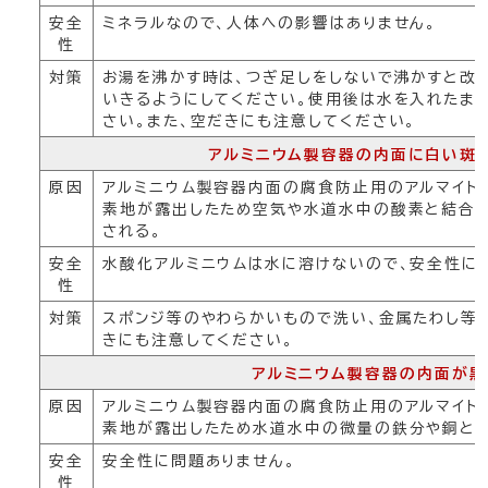
安全
ミネラルなので、人体への影響はありません。
性
対策
お湯を沸かす時は、つぎ足しをしないで沸かすと改
いきるようにしてください。使用後は水を入れたま
さい。また、空だきにも注意してください。
アルミニウム製容器の内面に白い斑
原因
アルミニウム製容器内面の腐食防止用のアルマイト
素地が露出したため空気や水道水中の酸素と結合し
される。
安全
水酸化アルミニウムは水に溶けないので、安全性に
性
対策
スポンジ等のやわらかいもので洗い、金属たわし等
きにも注意してください。
アルミニウム製容器の内面が黒
原因
アルミニウム製容器内面の腐食防止用のアルマイト
素地が露出したため水道水中の微量の鉄分や銅と反
安全
安全性に問題ありません。
性