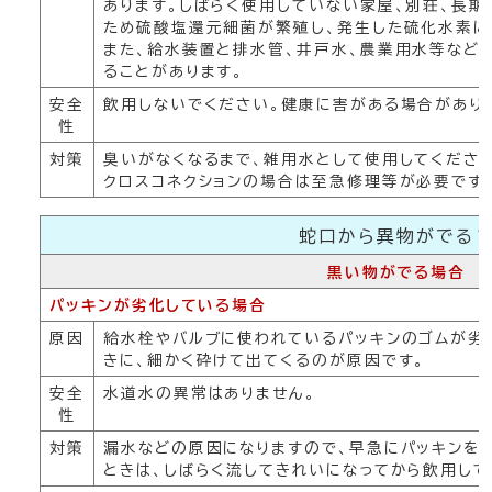
あります。しばらく使用していない家屋、別荘、長
ため硫酸塩還元細菌が繁殖し、発生した硫化水素に
また、給水装置と排水管、井戸水、農業用水等など
ることがあります。
安全
飲用しないでください。健康に害がある場合があり
性
対策
臭いがなくなるまで、雑用水として使用してくださ
クロスコネクションの場合は至急修理等が必要です
蛇口から異物がでる
黒い物がでる場合
パッキンが劣化している場合
原因
給水栓やバルブに使われているパッキンのゴムが劣
きに、細かく砕けて出てくるのが原因です。
安全
水道水の異常はありません。
性
対策
漏水などの原因になりますので、早急にパッキンを
ときは、しばらく流してきれいになってから飲用して