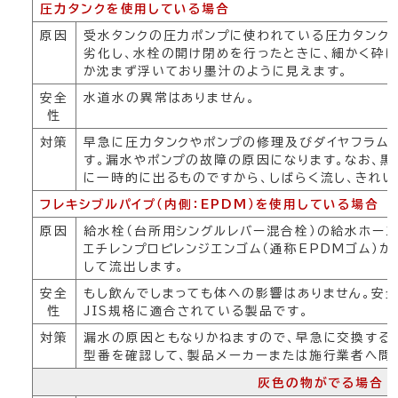
圧力タンクを使用している場合
原因
受水タンクの圧力ポンプに使われている圧力タンク
劣化し、水栓の開け閉めを行ったときに、細かく砕
か沈まず浮いており墨汁のように見えます。
安全
水道水の異常はありません。
性
対策
早急に圧力タンクやポンプの修理及びダイヤフラム
す。漏水やポンプの故障の原因になります。なお、
に一時的に出るものですから、しばらく流し、きれい
フレキシブルパイプ（内側：EPDM）を使用している場合
原因
給水栓（台所用シングルレバー混合栓）の給水ホー
エチレンプロピレンジエンゴム（通称EPDMゴム）
して流出します。
安全
もし飲んでしまっても体への影響はありません。安
性
JIS規格に適合されている製品です。
対策
漏水の原因ともなりかねますので、早急に交換する
型番を確認して、製品メーカーまたは施行業者へ問
灰色の物がでる場合