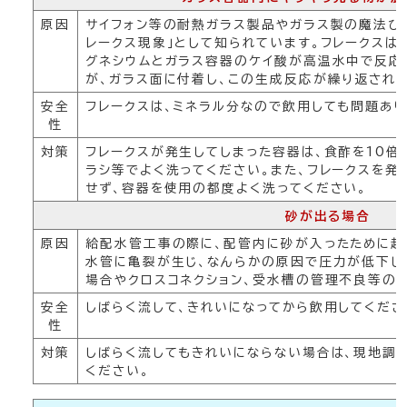
原因
サイフォン等の耐熱ガラス製品やガラス製の魔法び
レークス現象」として知られています。フレークスは
グネシウムとガラス容器のケイ酸が高温水中で反応
が、ガラス面に付着し、この生成反応が繰り返され、
安全
フレークスは、ミネラル分なので飲用しても問題あり
性
対策
フレークスが発生してしまった容器は、食酢を10倍
ラシ等でよく洗ってください。また、フレークスを発
せず、容器を使用の都度よく洗ってください。
砂が出る場合
原因
給配水管工事の際に、配管内に砂が入ったために起
水管に亀裂が生じ、なんらかの原因で圧力が低下し
場合やクロスコネクション、受水槽の管理不良等の
安全
しばらく流して、きれいになってから飲用してくださ
性
対策
しばらく流してもきれいにならない場合は、現地調
ください。