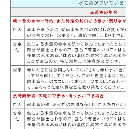
水に色がついている
赤茶色の場合
朝一番の水や一時的、また特定の蛇口から赤水・濁り水が
原因
赤水や茶色水は、給配水管内部の露出した鉄面が錆
の滞留や水圧、水量変化、凍結溶解）により水中には
安全
鉄による少量の赤水を誤って飲んでしまったとして
性
部分が排出されるので、直ちに有害ということはな
多量の赤水あるいは鉄の濃度が異常に高い赤水を
ことがあるので、特に幼児には注意が必要です。
対策
赤いときには飲用しないでください。赤い水が出た
ってから飲用してください。このとき流す水は、飲用
給水管をこのままにしておくと、つまりによる水圧
で、古くなった給水管などを取り替えてください。
長時間継続・広範囲で赤水・濁り水がでる場合
原因
配水管の錆・消火栓の急激な使用に原因があると考
安全
鉄による少量の赤水を誤って飲んでしまったとして
性
部分が排出されるので、直ちに有害ということはな
多量の赤水あるいは鉄の濃度が異常に高い赤水を