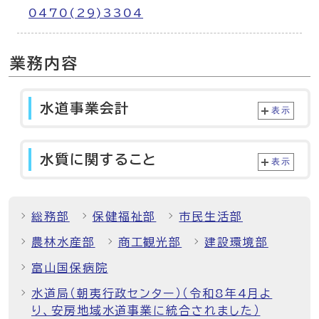
0470(29)3304
業務内容
水道事業会計
表示
水質に関すること
表示
総務部
保健福祉部
市民生活部
農林水産部
商工観光部
建設環境部
富山国保病院
水道局（朝夷行政センター）（令和8年4月よ
り、安房地域水道事業に統合されました）