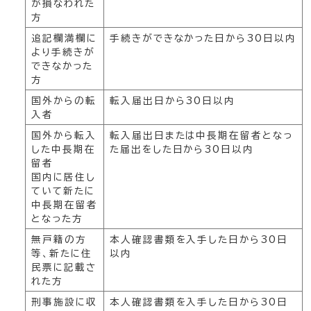
が損なわれた
方
追記欄満欄に
手続きができなかった日から30日以内
より手続きが
できなかった
方
国外からの転
転入届出日から30日以内
入者
国外から転入
転入届出日または中長期在留者となっ
した中長期在
た届出をした日から30日以内
留者
国内に居住し
ていて新たに
中長期在留者
となった方
無戸籍の方
本人確認書類を入手した日から30日
等、新たに住
以内
民票に記載さ
れた方
刑事施設に収
本人確認書類を入手した日から30日