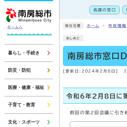
ページの先頭です
各課の窓口
こ
ホーム
市政情報
現在位置
ホームへ
あしあと
暮らし・手続き
南房総市窓口D
防災・防犯
[更新日：
2024年2月8日
]
医療・健康・福祉
令和6年2月8日に
子育て・教育
前回の第2回会議に引き
文化・スポーツ