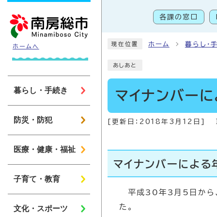
ページの先頭です
各課の窓口
こ
ホーム
暮らし・
現在位置
ホームへ
あしあと
暮らし・手続き
マイナンバー
防災・防犯
[更新日：
2018年3月12日
]
医療・健康・福祉
マイナンバーによる
子育て・教育
平成30年3月5日から
た。
文化・スポーツ