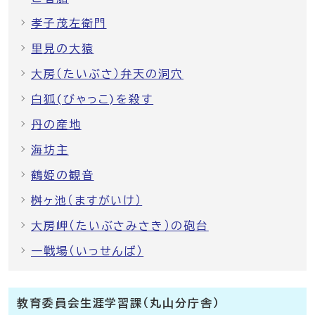
孝子茂左衛門
里見の大猿
大房（たいぶさ）弁天の洞穴
白狐(びゃっこ)を殺す
丹の産地
海坊主
鶴姫の観音
桝ヶ池（ますがいけ）
大房岬（たいぶさみさき）の砲台
一戦場（いっせんば）
教育委員会生涯学習課（丸山分庁舎）