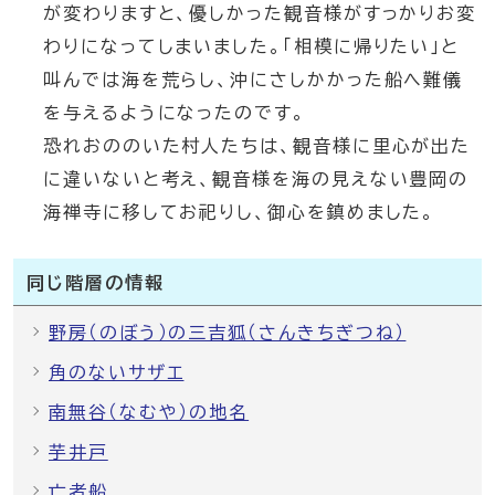
が変わりますと、優しかった観音様がすっかりお変
わりになってしまいました。「相模に帰りたい」と
叫んでは海を荒らし、沖にさしかかった船へ難儀
を与えるようになったのです。
恐れおののいた村人たちは、観音様に里心が出た
に違いないと考え、観音様を海の見えない豊岡の
海禅寺に移してお祀りし、御心を鎮めました。
同じ階層の情報
野房（のぼう）の三吉狐（さんきちぎつね）
角のないサザエ
南無谷（なむや）の地名
芋井戸
亡者船