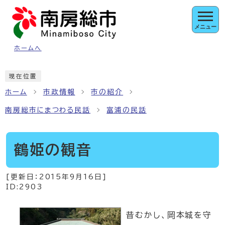
ページの先頭です
メニュー
ホームへ
ここから本文です
現在位置
ホーム
市政情報
市の紹介
南房総市にまつわる民話
富浦の民話
鶴姫の観音
[更新日：
2015年9月16日
]
ID:2903
昔むかし、岡本城を守