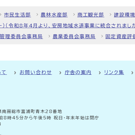
市民生活部
農林水産部
商工観光部
建設環
ー）（令和8年4月より、安房地域水道事業に統合されまし
管理委員会事務局
農業委員会事務局
固定資産評
いて
お問い合わせ
庁舎の案内
リンク集
千葉県南房総市富浦町青木28番地
前8時45分から午後5時 祝日・年末年始は閉庁
3