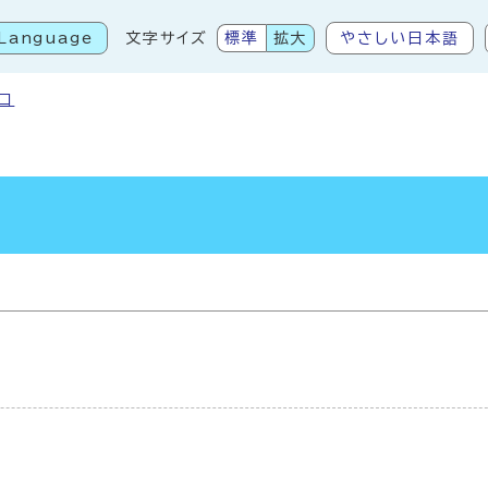
Language
文字サイズ
標準
拡大
やさしい日本語
こから本文です
口