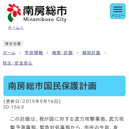
ページの先頭です
メニュー
ホームへ
ここから本文です
現在位置
ホーム
市政情報
施策・計画
個別計画
防災・安全安心
南房総市国民保護計画
[更新日：
2015年9月16日
]
ID:1563
この計画は、我が国に対する武力攻撃事態、武力攻
撃予測事態、緊急対処事態から、市民の生命、身