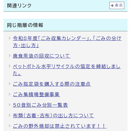
関連リンク
表示
同じ階層の情報
令和8年度「ごみ収集カレンダー」、「ごみの分け
方・出し方」
廃食用油の回収について
ペットボトル水平リサイクルの協定を締結しまし
た。
ごみ指定袋を購入する際の注意点
ごみ集積場整備事業
50音別ごみ分別一覧表
布類（古着・古布）の出し方について
ごみの野外焼却は禁止されています！！