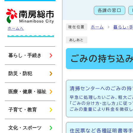
ページの先頭です
各課の窓口
こ
ホーム
暮らし・
現在位置
ホームへ
あしあと
暮らし・手続き
ごみの持ち込
防災・防犯
メインメニュー
清掃センターへのごみの持
医療・健康・福祉
早急に処理したいごみ、粗大ご
「ごみの分け方・出し方」に従
子育て・教育
ごみの重量により料金を徴収し
文化・スポーツ
住民票など各種証明書等手