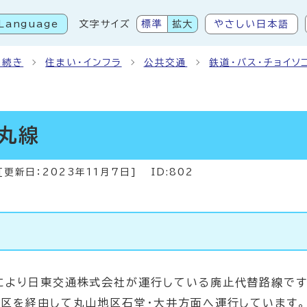
Language
文字サイズ
標準
拡大
やさしい日本語
こから本文です
手続き
住まい・インフラ
公共交通
鉄道・バス・チョイソ
丸線
[更新日：
2023年11月7日
]
ID:802
により日東交通株式会社が運行している廃止代替路線です
地区を経由して丸山地区石堂・大井方面へ運行しています。