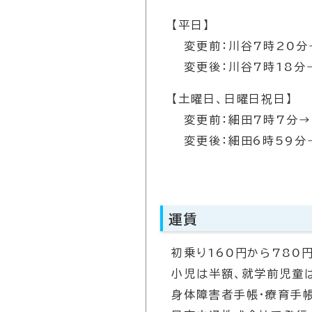
【平日】
変更前：川谷7時20分
変更後：川谷7時18分
【土曜日、日曜日祝日】
変更前：細田7時7分→
変更後：細田6時59分
運賃
初乗り160円から780
小児は半額、就学前児童
身体障害者手帳・療育手