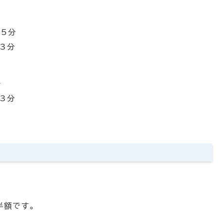
5分
3分
分
3分
半額です。