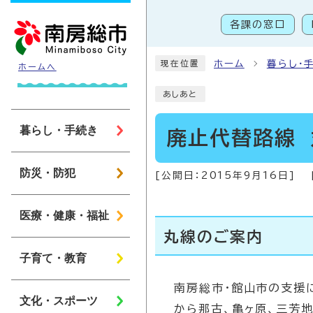
ページの先頭です
各課の窓口
こ
ホーム
暮らし・
現在位置
ホームへ
あしあと
暮らし・手続き
廃止代替路線 
防災・防犯
[公開日：
2015年9月16日
]
医療・健康・福祉
丸線のご案内
子育て・教育
南房総市・館山市の支援
文化・スポーツ
から那古、亀ヶ原、三芳