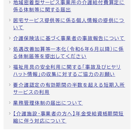
地域密着型サービス事業所の介護給付費算定に
係る体制等に関する届出
居宅サービス提供等に係る個人情報の提供につ
いて
介護保険法に基づく事業者の事故報告について
処遇改善加算等一本化（令和6年6月以降）に係
る体制届等を提出してください
福祉用具の安全利用に関する「事故及びヒヤリ
ハット情報」の収集に対するご協力のお願い
要介護認定の有効期間の半数を超える短期入所
サービスの利用
業務管理体制の届出について
【介護施設・事業者の方へ】年金受給資格期間短
縮に伴う対応について