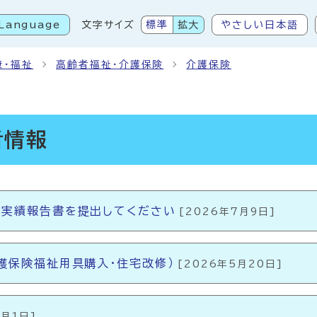
Language
文字サイズ
標準
拡大
やさしい日本語
こから本文です
康・福祉
高齢者福祉・介護保険
介護保険
者情報
の実績報告書を提出してください
[2026年7月9日]
護保険福祉用具購入・住宅改修）
[2026年5月20日]
5月1日]