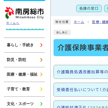
ページの先頭です
各課の窓口
こ
ホーム
医療・健
現在位置
ホームへ
あしあと
暮らし・手続き
介護保険事業
防災・防犯
メインメニュー
介護職員処遇改善加算等
医療・健康・福祉
子育て・教育
受領委任払いについて（介
文化・スポーツ
介護給付適正化
[2026年