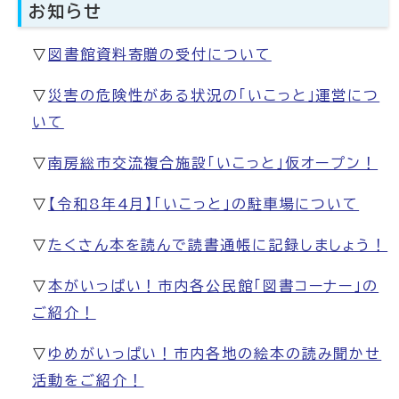
お知らせ
▽
図書館資料寄贈の受付について
▽
災害の危険性がある状況の「いこっと」運営につ
いて
▽
南房総市交流複合施設「いこっと」仮オープン！
▽
【令和8年4月】「いこっと」の駐車場について
▽
たくさん本を読んで読書通帳に記録しましょう！
▽
本がいっぱい！市内各公民館「図書コーナー」の
ご紹介！
▽
ゆめがいっぱい！市内各地の絵本の読み聞かせ
活動をご紹介！