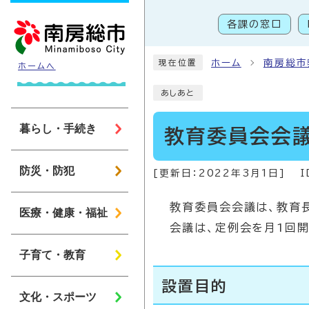
ページの先頭です
各課の窓口
こ
ホーム
南房総市
現在位置
ホームへ
あしあと
暮らし・手続き
教育委員会会
防災・防犯
[更新日：
2022年3月1日
]
I
教育委員会会議は、教育
医療・健康・福祉
会議は、定例会を月1回開
子育て・教育
設置目的
文化・スポーツ