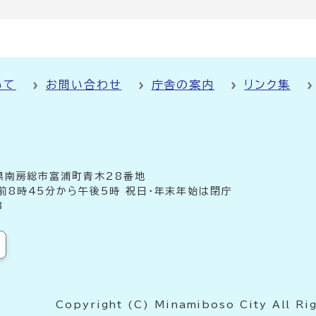
いて
お問い合わせ
庁舎の案内
リンク集
千葉県南房総市富浦町青木28番地
前8時45分から午後5時 祝日・年末年始は閉庁
3
Copyright (C) Minamiboso City All Ri