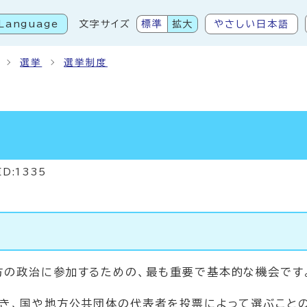
Language
文字サイズ
標準
拡大
やさしい日本語
こから本文です
選挙
選挙制度
ID:1335
方の政治に参加するための、最も重要で基本的な機会です
とき、国や地方公共団体の代表者を投票によって選ぶことの