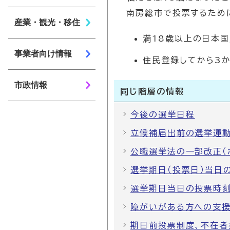
南房総市で投票するため
産業・観光・移住
満18歳以上の日本
事業者向け情報
住民登録してから3
市政情報
同じ階層の情報
今後の選挙日程
立候補届出前の選挙運動
公職選挙法の一部改正（
選挙期日（投票日）当日
選挙期日当日の投票時刻
障がいがある方への支
期日前投票制度、不在者