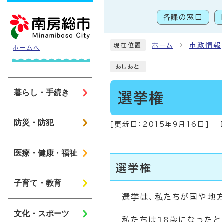
ページの先頭です
各課の窓口
こ
ホーム
市政情報
現在位置
ホームへ
あしあと
暮らし・手続き
選挙権
防災・防犯
[更新日：
2015年9月16日
]
医療・健康・福祉
選挙権
子育て・教育
選挙は、私たちが国や地
文化・スポーツ
私たちは18歳になった