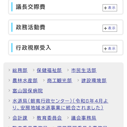
議長交際費
表示
政務活動費
表示
行政視察受入
表示
総務部
保健福祉部
市民生活部
農林水産部
商工観光部
建設環境部
富山国保病院
水道局（朝夷行政センター）（令和8年4月よ
り、安房地域水道事業に統合されました）
会計課
教育委員会
議会事務局