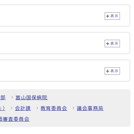
表示
表示
表示
境部
富山国保病院
た）
会計課
教育委員会
議会事務局
価審査委員会