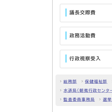
議長交際費
政務活動費
行政視察受入
総務部
保健福祉部
水道局（朝夷行政センタ
監査委員事務局
選挙