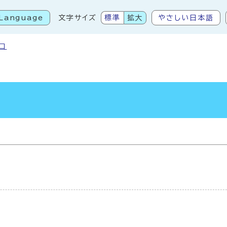
Language
文字サイズ
標準
拡大
やさしい日本語
こから本文です
口