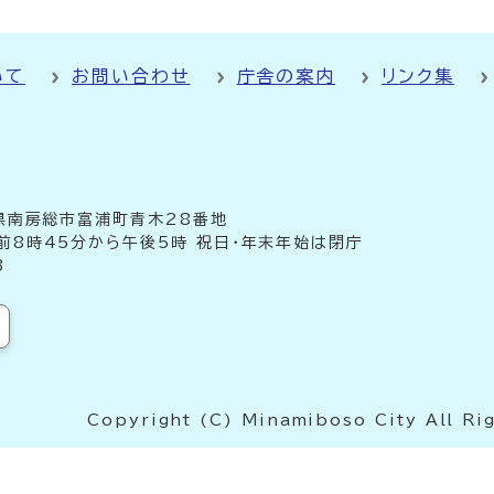
いて
お問い合わせ
庁舎の案内
リンク集
千葉県南房総市富浦町青木28番地
前8時45分から午後5時 祝日・年末年始は閉庁
3
Copyright (C) Minamiboso City All Ri