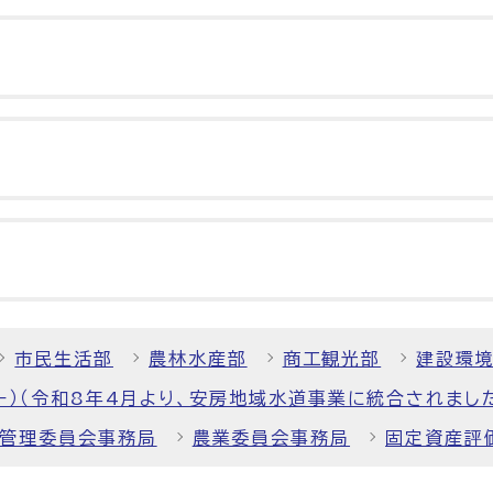
市民生活部
農林水産部
商工観光部
建設環
ー）（令和8年4月より、安房地域水道事業に統合されまし
管理委員会事務局
農業委員会事務局
固定資産評