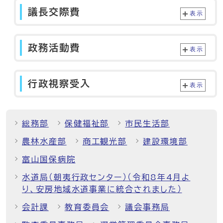
議長交際費
表示
政務活動費
表示
行政視察受入
表示
総務部
保健福祉部
市民生活部
農林水産部
商工観光部
建設環境部
富山国保病院
水道局（朝夷行政センター）（令和8年4月よ
り、安房地域水道事業に統合されました）
会計課
教育委員会
議会事務局