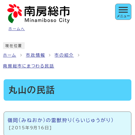
ページの先頭です
メニュー
ホームへ
ここから本文です
現在位置
ホーム
市政情報
市の紹介
南房総市にまつわる民話
丸山の民話
メインメニュー
嶺岡（みねおか）の雷獣狩り（らいじゅうがり）
[2015年9月16日]