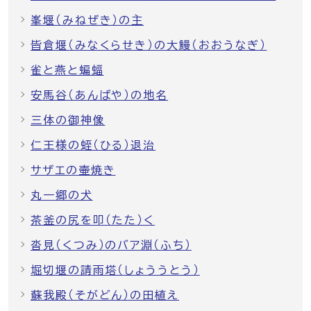
峯堰（みねぜき）の主
皆倉堰（みなくらせき）の大鰻（おおうなぎ）
雀と燕と蝙蝠
安馬谷（あんばや）の地名
三体の御神像
仁王様の蛭（ひる）退治
サザエの壷焼き
丸一郷の犬
茶釜の尻を叩（たた）く
沓見（くつみ）のバア淵（ふち）
堀切堰の請雨塔（しょううとう）
蘇我殿（そがどん）の田植え