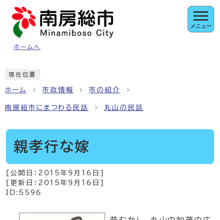
ページの先頭です
メニュー
ホームへ
ここから本文です
現在位置
ホーム
市政情報
市の紹介
南房総市にまつわる民話
丸山の民話
親孝行な嫁
[公開日：
2015年9月16日
]
[更新日：
2015年9月16日
]
ID:5596