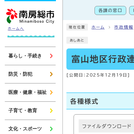
ページの先頭です
各課の窓口
こ
ホーム
市政情報
現在位置
ホームへ
あしあと
暮らし・手続き
富山地区行政
防災・防犯
[公開日：
2025年12月19日
]
医療・健康・福祉
各種様式
子育て・教育
ファイルダウンロード
文化・スポーツ