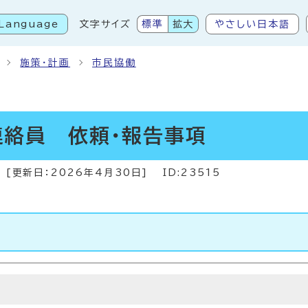
Language
文字サイズ
標準
拡大
やさしい日本語
こから本文です
施策・計画
市民協働
連絡員 依頼・報告事項
[更新日：
2026年4月30日
]
ID:23515