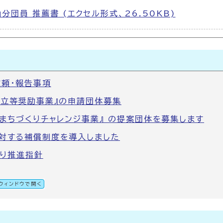
団員 推薦書 (エクセル形式、26.50KB)
頼・報告事項
設立等奨励事業』の申請団体募集
型まちづくりチャレンジ事業』 の提案団体を募集します
対する補償制度を導入しました
り推進指針
ウィンドウで開く