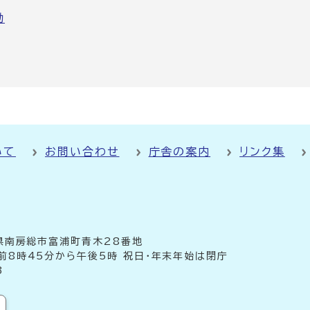
動
いて
お問い合わせ
庁舎の案内
リンク集
千葉県南房総市富浦町青木28番地
前8時45分から午後5時 祝日・年末年始は閉庁
3