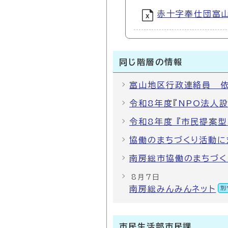
赤十字奉仕団富山分
同じ階層の情報
富山地区行政連絡員 依
令和8年度『NPO法人
令和8年度 『市民提案
協働のまちづくり活動に
南房総市協働のまちづく
8月7日
南房総みんみんネット
別
市民生活部市民課