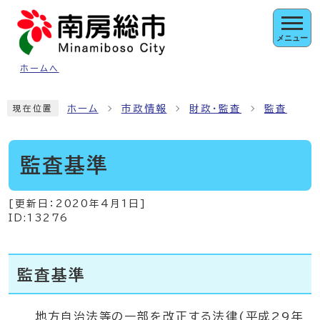
ページの先頭です
メニュー
ホームへ
ここから本文です
ホーム
市政情報
財政・監査
監査
現在位置
監査基準
[更新日：
2020年4月1日
]
ID:13276
監査基準
地方自治法等の一部を改正する法律(平成29年