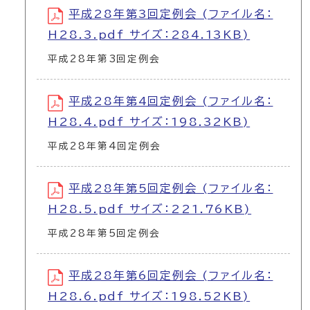
平成28年第3回定例会 (ファイル名：
H28.3.pdf サイズ：284.13KB)
平成28年第3回定例会
平成28年第4回定例会 (ファイル名：
H28.4.pdf サイズ：198.32KB)
平成28年第4回定例会
平成28年第5回定例会 (ファイル名：
H28.5.pdf サイズ：221.76KB)
平成28年第5回定例会
平成28年第6回定例会 (ファイル名：
H28.6.pdf サイズ：198.52KB)