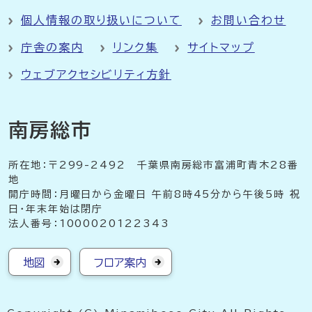
個人情報の取り扱いについて
お問い合わせ
庁舎の案内
リンク集
サイトマップ
ウェブアクセシビリティ方針
南房総市
所在地：〒299-2492 千葉県南房総市富浦町青木28番
地
開庁時間：月曜日から金曜日 午前8時45分から午後5時 祝
日・年末年始は閉庁
法人番号：1000020122343
地図
フロア案内