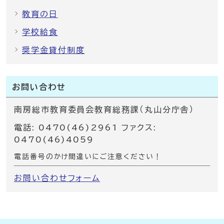
教育の日
学校給食
奨学金貸付制度
お問い合わせ
南房総市教育委員会教育総務課（丸山分庁舎）
電話: 0470(46)2961 ファクス:
0470(46)4059
電話番号のかけ間違いにご注意ください！
お問い合わせフォーム