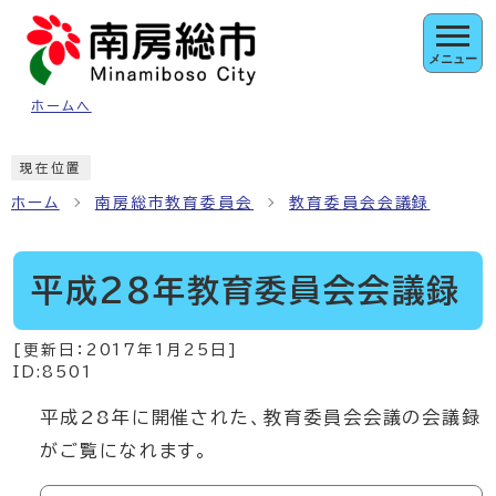
ページの先頭です
メニュー
ホームへ
ここから本文です
現在位置
ホーム
南房総市教育委員会
教育委員会会議録
平成28年教育委員会会議録
[更新日：
2017年1月25日
]
ID:8501
平成28年に開催された、教育委員会会議の会議録
がご覧になれます。