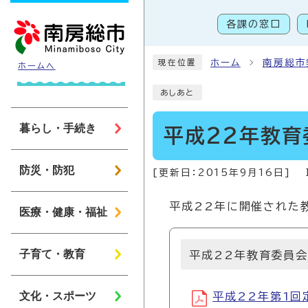
ページの先頭です
各課の窓口
こ
ホーム
南房総市
現在位置
ホームへ
あしあと
暮らし・手続き
平成22年教育
防災・防犯
[更新日：
2015年9月16日
]
平成22年に開催された
医療・健康・福祉
子育て・教育
平成22年教育委員
文化・スポーツ
平成22年第1回定例