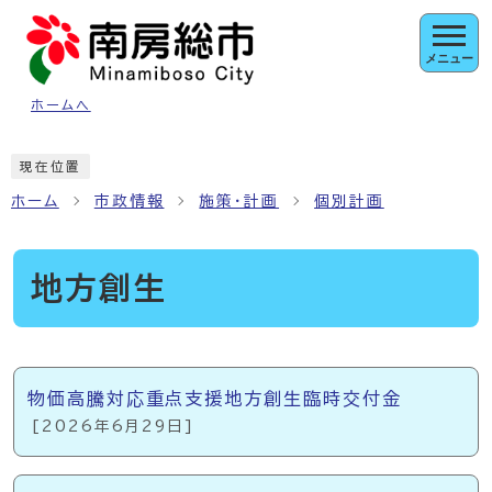
ページの先頭です
メニュー
ホームへ
ここから本文です
現在位置
ホーム
市政情報
施策・計画
個別計画
地方創生
メインメニュー
物価高騰対応重点支援地方創生臨時交付金
[2026年6月29日]