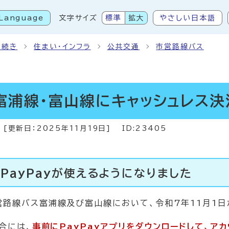
Language
文字サイズ
標準
拡大
やさしい日本語
こから本文です
手続き
住まい・インフラ
公共交通
市営路線バス
富浦線・富山線にキャッシュレス
[更新日：
2025年11月19日
]
ID:23405
PayPayが使えるようになりました
線バス富浦線及び富山線において、令和7年11月1日から
合には、
事前にPayPayアプリをダウンロードして、ア