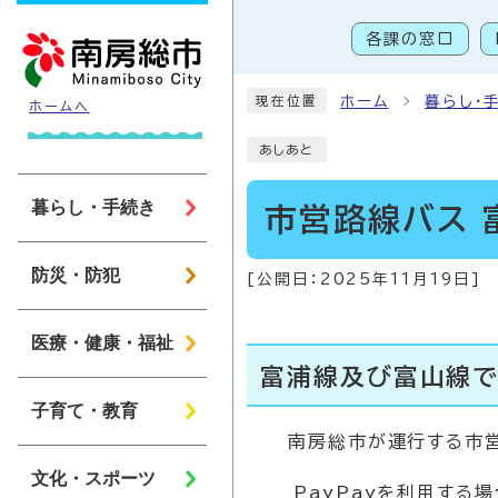
ページの先頭です
各課の窓口
こ
ホーム
暮らし・
現在位置
ホームへ
あしあと
暮らし・手続き
市営路線バス 
防災・防犯
[公開日：
2025年11月19日
]
医療・健康・福祉
富浦線及び富山線で
子育て・教育
南房総市が運行する市営路
文化・スポーツ
PayPayを利用する場