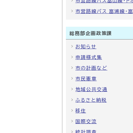
市営路線バス富山線・ト
市営路線バス 富浦線・
総務部企画政策課
お知らせ
申請様式集
市の計画など
市民憲章
地域公共交通
ふるさと納税
移住
国際交流
統計調査