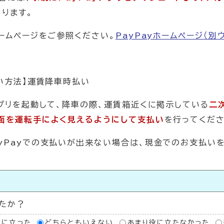
ります。
ホームページをご参照ください。
PayPayホームページ
（別
払い方法】運賃降車時払い
プリを起動して、降車の際、運賃箱近くに掲示している
二
画面を運転手によく見えるようにして支払い
を行ってくだ
yPayでの支払いが出来ない場合は、現金でのお支払いを
い
たか？
役に立った
どちらともいえない
あまり役に立たなかった