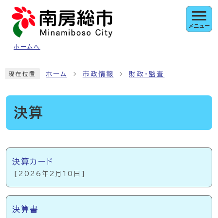
ページの先頭です
メニュー
ホームへ
ここから本文です
ホーム
市政情報
財政・監査
現在位置
決算
メインメニュー
決算カード
[2026年2月10日]
決算書