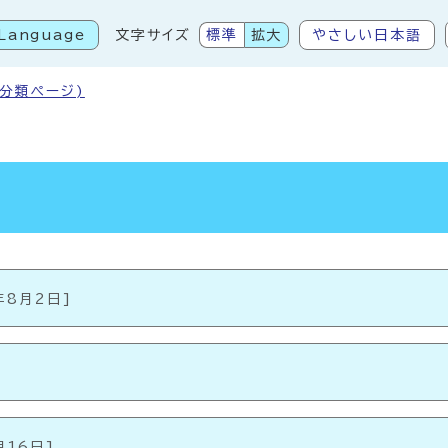
Language
文字サイズ
標準
拡大
やさしい日本語
こから本文です
(分類ページ)
年8月2日]
月16日]