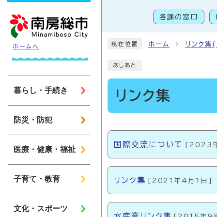
ページの先頭です
各課の窓口
こ
ホーム
リンク集
現在位置
ホームへ
あしあと
暮らし・手続き
リンク集
防災・防犯
メインメニュー
国際交流について
[2023
医療・健康・福祉
子育て・教育
リンク集
[2021年4月1日]
文化・スポーツ
水産業リンク集
[2015年9